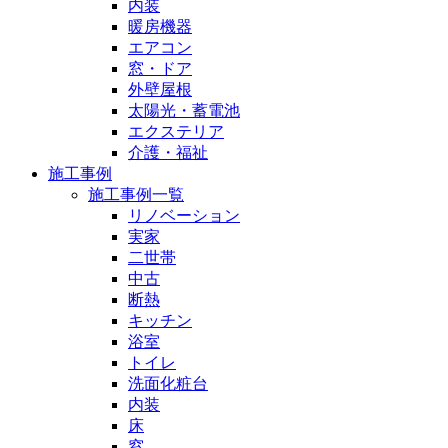
内装
暖房機器
エアコン
窓・ドア
外壁屋根
太陽光・蓄電池
エクステリア
介護・福祉
施工事例
施工事例一覧
リノベーション
実家
二世帯
中古
断熱
キッチン
浴室
トイレ
洗面化粧台
内装
床
窓