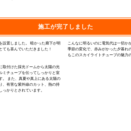
施工が完了しました
を設置しました。 暗かった廊下が明
こんなに明るいのに電気代は一切かか
とても喜んでいただきました！
季節の変化で、赤みがかった夕暮れ
もこのスカイライトチューブの魅力
に取付けた採光ドームから太陽の光
ルミチューブを伝ってしっかりと室
す。 また、真夏や真上にある太陽の
り、有害な紫外線のカット、熱の持
しっかりとされています。