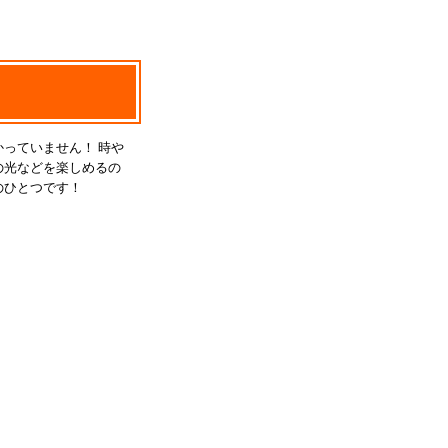
っていません！ 時や
の光などを楽しめるの
のひとつです！