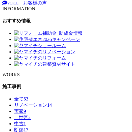
お客様の声
VOICE
INFORMATION
おすすめ情報
WORKS
施工事例
全て
53
リノベーション
14
実家
9
二世帯
2
中古
1
断熱
17