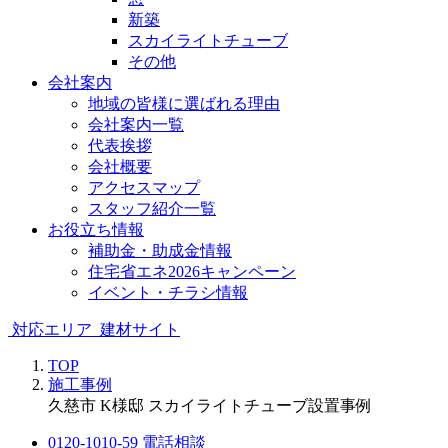
新築
スカイライトチューブ
その他
会社案内
地域の皆様に選ばれる理由
会社案内一覧
代表挨拶
会社概要
アクセスマップ
スタッフ紹介一覧
お役立ち情報
補助金・助成金情報
住宅省エネ2026キャンペーン
イベント・チラシ情報
対応エリア
建材サイト
TOP
施工事例
久慈市 K様邸 スカイライトチューブ設置事例
0120-1010-59
電話相談