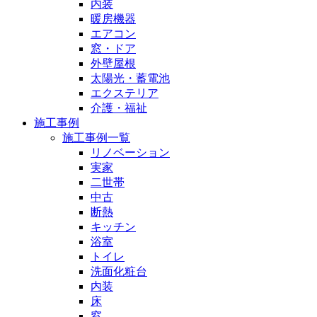
内装
暖房機器
エアコン
窓・ドア
外壁屋根
太陽光・蓄電池
エクステリア
介護・福祉
施工事例
施工事例一覧
リノベーション
実家
二世帯
中古
断熱
キッチン
浴室
トイレ
洗面化粧台
内装
床
窓