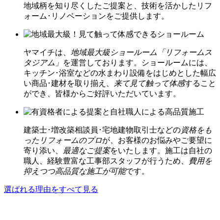
地域柄を知り尽くしたご提案と、技術を活かしたリフ
ォーム･リノベーションをご提供します。
ヤマイチは、
地域最大級ショールーム「リフォームス
タジアム」
を運営しております。ショールームには、
キッチン･浴室などの水まわり設備をはじめとした幅広
い商品･建材を取り揃え、
来て見て触って体感
すること
ができ、皆様からご好評いただいています。
建築士･増改築相談員･宅地建物取引士などの
資格をも
ったリフォームのプロ
が、お客様のお悩みやご要望に
寄り添い、
最適なご提案
をいたします。施工は自社の
職人、経験豊富な工事部スタッフが行うため、
費用を
抑えつつ高品質な施工が可能
です。
選ばれる理由をすべて見る