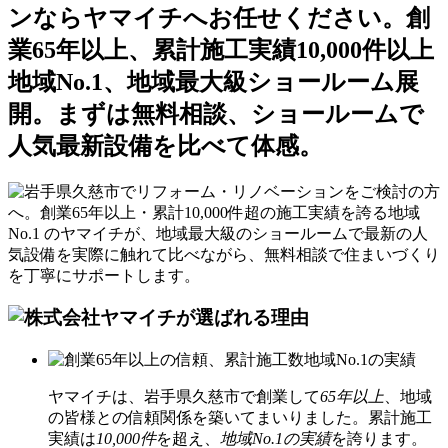
ヤマイチは、岩手県久慈市で創業して
65年以上
、地域
の皆様との信頼関係を築いてまいりました。累計施工
実績は
10,000件
を超え、
地域No.1の実績
を誇ります。