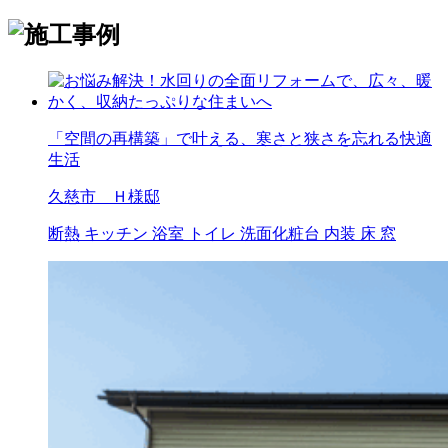
「空間の再構築」で叶える、寒さと狭さを忘れる快適
生活
久慈市 Ｈ様邸
断熱
キッチン
浴室
トイレ
洗面化粧台
内装
床
窓