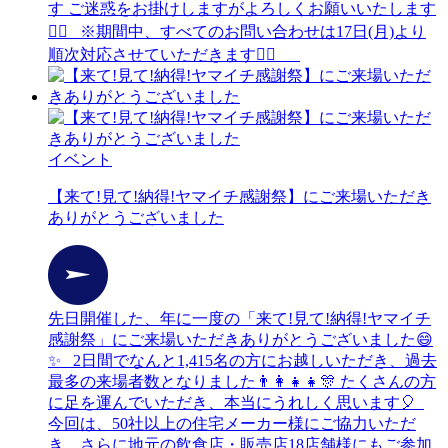
す ご迷惑をお掛けしますがよろしくお願いいたします
🙇‍♀️ ※期間中、すべてのお問い合わせは17日(月)より
順次対応させていただきます🙂‍↕️
イベント
【来て!見て!納得!ヤマイチ感謝祭】にご来場いただき
ありがとうございました
先日開催した、年に一度の「来て!見て!納得!ヤマイチ
感謝祭」にご来場いただきありがとうございました😄
✨ 2日間でなんと1,415名の方にお越しいただき、過去
最多の来場者数となりました👨‍👩‍👧‍👧🎊 たくさんの方
に足を運んでいただき、本当にうれしく思います🎈
今回は、50社以上の住宅メーカー様にご協力いただ
き、さらに地元の飲食店・販売店18店舗様にもご参加