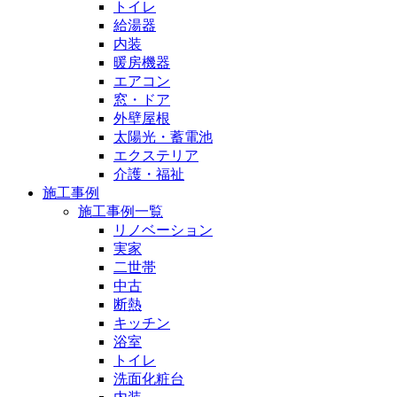
トイレ
給湯器
内装
暖房機器
エアコン
窓・ドア
外壁屋根
太陽光・蓄電池
エクステリア
介護・福祉
施工事例
施工事例一覧
リノベーション
実家
二世帯
中古
断熱
キッチン
浴室
トイレ
洗面化粧台