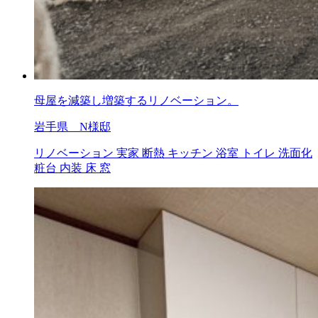
母屋を減築し増築するリノベーション。
岩手県 N様邸
リノベーション
実家
断熱
キッチン
浴室
トイレ
洗面化
粧台
内装
床
窓