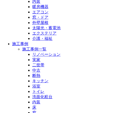
内装
暖房機器
エアコン
窓・ドア
外壁屋根
太陽光・蓄電池
エクステリア
介護・福祉
施工事例
施工事例一覧
リノベーション
実家
二世帯
中古
断熱
キッチン
浴室
トイレ
洗面化粧台
内装
床
窓