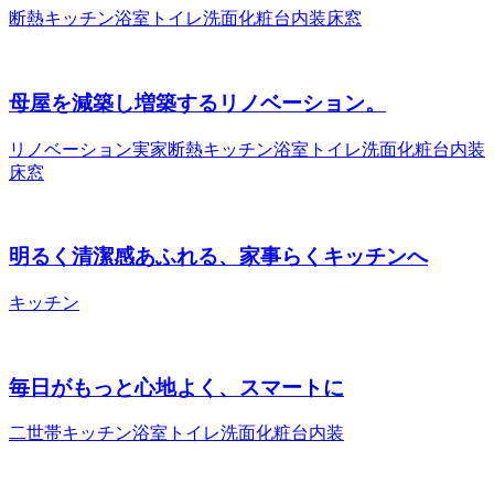
断熱
キッチン
浴室
トイレ
洗面化粧台
内装
床
窓
母屋を減築し増築するリノベーション。
リノベーション
実家
断熱
キッチン
浴室
トイレ
洗面化粧台
内装
床
窓
明るく清潔感あふれる、家事らくキッチンへ
キッチン
毎日がもっと心地よく、スマートに
二世帯
キッチン
浴室
トイレ
洗面化粧台
内装