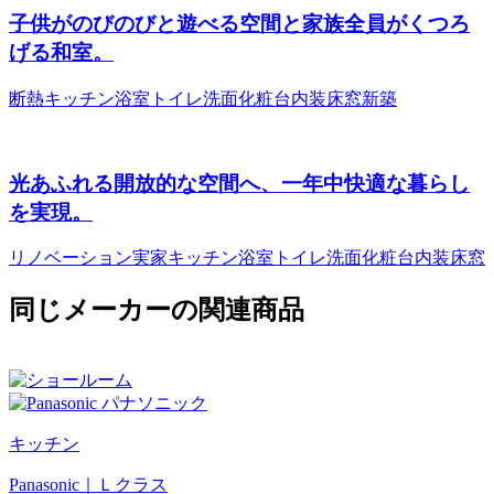
子供がのびのびと遊べる空間と家族全員がくつろ
げる和室。
断熱
キッチン
浴室
トイレ
洗面化粧台
内装
床
窓
新築
光あふれる開放的な空間へ、一年中快適な暮らし
を実現。
リノベーション
実家
キッチン
浴室
トイレ
洗面化粧台
内装
床
窓
同じメーカーの関連商品
キッチン
Panasonic｜Ｌクラス