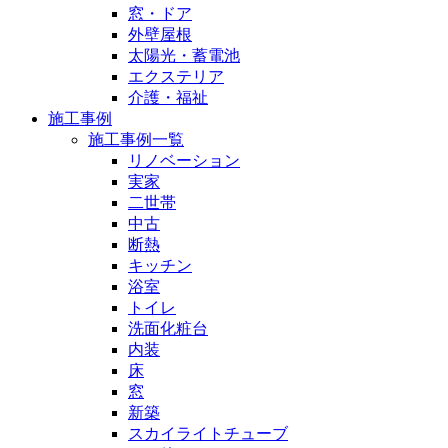
窓・ドア
外壁屋根
太陽光・蓄電池
エクステリア
介護・福祉
施工事例
施工事例一覧
リノベーション
実家
二世帯
中古
断熱
キッチン
浴室
トイレ
洗面化粧台
内装
床
窓
新築
スカイライトチューブ