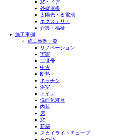
窓・ドア
外壁屋根
太陽光・蓄電池
エクステリア
介護・福祉
施工事例
施工事例一覧
リノベーション
実家
二世帯
中古
断熱
キッチン
浴室
トイレ
洗面化粧台
内装
床
窓
新築
スカイライトチューブ
その他