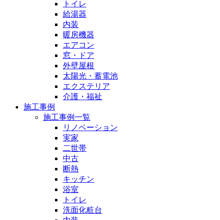
トイレ
給湯器
内装
暖房機器
エアコン
窓・ドア
外壁屋根
太陽光・蓄電池
エクステリア
介護・福祉
施工事例
施工事例一覧
リノベーション
実家
二世帯
中古
断熱
キッチン
浴室
トイレ
洗面化粧台