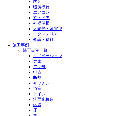
内装
暖房機器
エアコン
窓・ドア
外壁屋根
太陽光・蓄電池
エクステリア
介護・福祉
施工事例
施工事例一覧
リノベーション
実家
二世帯
中古
断熱
キッチン
浴室
トイレ
洗面化粧台
内装
床
窓