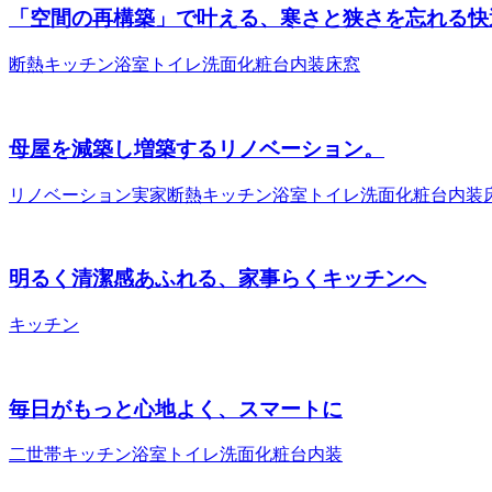
「空間の再構築」で叶える、寒さと狭さを忘れる快
断熱
キッチン
浴室
トイレ
洗面化粧台
内装
床
窓
母屋を減築し増築するリノベーション。
リノベーション
実家
断熱
キッチン
浴室
トイレ
洗面化粧台
内装
明るく清潔感あふれる、家事らくキッチンへ
キッチン
毎日がもっと心地よく、スマートに
二世帯
キッチン
浴室
トイレ
洗面化粧台
内装