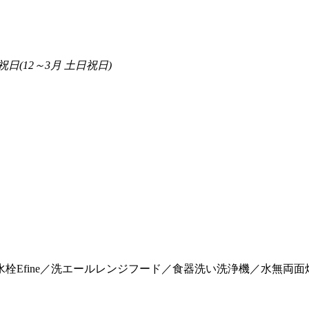
日(12～3月 土日祝日)
栓Efine／洗エールレンジフード／食器洗い洗浄機／水無両面